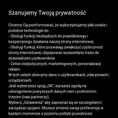
SALE | KOSZULE, POLO, T-SHIRTY: -50% NA DRUGI I
KAŻDY KOLEJNY PRODUKT
Szanujemy Twoją prywatność
Chcemy Cię poinformować, że wykorzystujemy pliki cookie i
podobne technologie do:
- Obsługi funkcji niezbędnych do prawidłowego i
bezpiecznego działania naszej strony internetowej.
Mężczyzna
Kobieta
- Obsługi funkcji, które pozwalają zwiększyć użyteczność
strony internetowej i dopasować wyświetlane treści do
doświadczeń użytkowników.
- Celów statystycznych, marketingowych, personalizacji
reklam.
W tych celach zbieramy dane o użytkownikach, zdarzeniach i
urządzeniach.
Jeśli wybierzesz opcję „OK”, wyrazisz zgodę na
udostępnienie powyższych danych nam i podmiotom
trzecim (nasi partnerzy).
Wybierz „Ustawienia” aby zapoznać się ze szczegółami i
zarządzać opcjami. Możesz zmienić swoje preferencje w
każdym momencie z poziomu polityki prywatności.