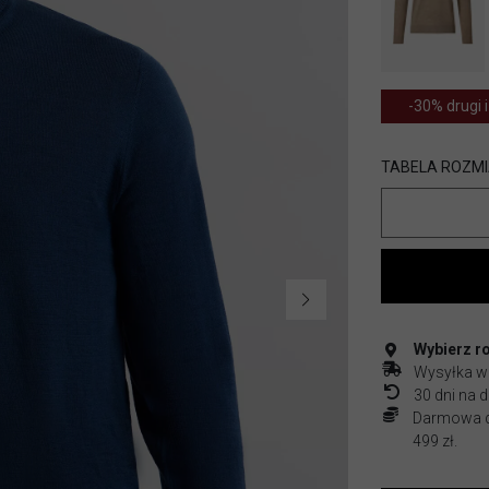
-30% drugi i
TABELA ROZM
Wybierz r
Wysyłka w
30 dni na
Darmowa do
499 zł.