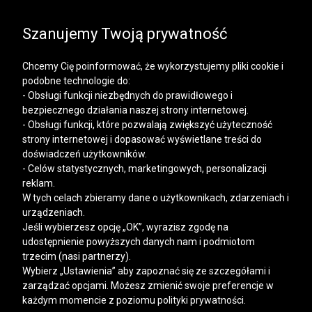
SALE | KOSZULE, POLO, T-SHIRTY: -50% NA DRUGI I
KAŻDY KOLEJNY PRODUKT
Szanujemy Twoją prywatność
Chcemy Cię poinformować, że wykorzystujemy pliki cookie i
podobne technologie do:
- Obsługi funkcji niezbędnych do prawidłowego i
bezpiecznego działania naszej strony internetowej.
Mężczyzna
Kobieta
- Obsługi funkcji, które pozwalają zwiększyć użyteczność
strony internetowej i dopasować wyświetlane treści do
doświadczeń użytkowników.
- Celów statystycznych, marketingowych, personalizacji
reklam.
W tych celach zbieramy dane o użytkownikach, zdarzeniach i
urządzeniach.
Jeśli wybierzesz opcję „OK”, wyrazisz zgodę na
udostępnienie powyższych danych nam i podmiotom
trzecim (nasi partnerzy).
Wybierz „Ustawienia” aby zapoznać się ze szczegółami i
zarządzać opcjami. Możesz zmienić swoje preferencje w
każdym momencie z poziomu polityki prywatności.