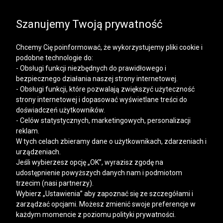
SALE | KOSZULE, POLO, T-SHIRTY: -50% NA DRUGI I
KAŻDY KOLEJNY PRODUKT
Szanujemy Twoją prywatność
Chcemy Cię poinformować, że wykorzystujemy pliki cookie i
podobne technologie do:
- Obsługi funkcji niezbędnych do prawidłowego i
bezpiecznego działania naszej strony internetowej.
Mężczyzna
Kobieta
- Obsługi funkcji, które pozwalają zwiększyć użyteczność
strony internetowej i dopasować wyświetlane treści do
doświadczeń użytkowników.
- Celów statystycznych, marketingowych, personalizacji
reklam.
W tych celach zbieramy dane o użytkownikach, zdarzeniach i
urządzeniach.
Jeśli wybierzesz opcję „OK”, wyrazisz zgodę na
udostępnienie powyższych danych nam i podmiotom
trzecim (nasi partnerzy).
Wybierz „Ustawienia” aby zapoznać się ze szczegółami i
zarządzać opcjami. Możesz zmienić swoje preferencje w
każdym momencie z poziomu polityki prywatności.