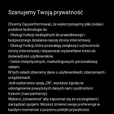
SALE | KOSZULE, POLO, T-SHIRTY: -50% NA DRUGI I
KAŻDY KOLEJNY PRODUKT
Szanujemy Twoją prywatność
Chcemy Cię poinformować, że wykorzystujemy pliki cookie i
podobne technologie do:
- Obsługi funkcji niezbędnych do prawidłowego i
bezpiecznego działania naszej strony internetowej.
Mężczyzna
Kobieta
- Obsługi funkcji, które pozwalają zwiększyć użyteczność
strony internetowej i dopasować wyświetlane treści do
doświadczeń użytkowników.
- Celów statystycznych, marketingowych, personalizacji
reklam.
W tych celach zbieramy dane o użytkownikach, zdarzeniach i
urządzeniach.
Jeśli wybierzesz opcję „OK”, wyrazisz zgodę na
udostępnienie powyższych danych nam i podmiotom
trzecim (nasi partnerzy).
Wybierz „Ustawienia” aby zapoznać się ze szczegółami i
zarządzać opcjami. Możesz zmienić swoje preferencje w
każdym momencie z poziomu polityki prywatności.