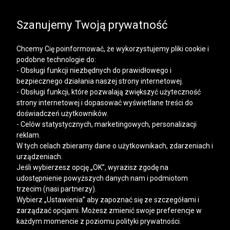
SALE | KOSZULE, POLO, T-SHIRTY: -50% NA DRUGI I
KAŻDY KOLEJNY PRODUKT
Szanujemy Twoją prywatność
Chcemy Cię poinformować, że wykorzystujemy pliki cookie i
podobne technologie do:
- Obsługi funkcji niezbędnych do prawidłowego i
bezpiecznego działania naszej strony internetowej.
Mężczyzna
Kobieta
- Obsługi funkcji, które pozwalają zwiększyć użyteczność
strony internetowej i dopasować wyświetlane treści do
doświadczeń użytkowników.
- Celów statystycznych, marketingowych, personalizacji
reklam.
W tych celach zbieramy dane o użytkownikach, zdarzeniach i
urządzeniach.
Jeśli wybierzesz opcję „OK”, wyrazisz zgodę na
udostępnienie powyższych danych nam i podmiotom
trzecim (nasi partnerzy).
Wybierz „Ustawienia” aby zapoznać się ze szczegółami i
zarządzać opcjami. Możesz zmienić swoje preferencje w
każdym momencie z poziomu polityki prywatności.