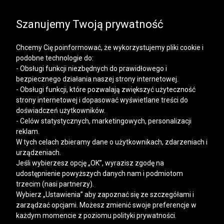
SALE | KOSZULE, POLO, T-SHIRTY: -50% NA DRUGI I
KAŻDY KOLEJNY PRODUKT
Szanujemy Twoją prywatność
Chcemy Cię poinformować, że wykorzystujemy pliki cookie i
podobne technologie do:
- Obsługi funkcji niezbędnych do prawidłowego i
bezpiecznego działania naszej strony internetowej.
Mężczyzna
Kobieta
- Obsługi funkcji, które pozwalają zwiększyć użyteczność
strony internetowej i dopasować wyświetlane treści do
doświadczeń użytkowników.
- Celów statystycznych, marketingowych, personalizacji
reklam.
W tych celach zbieramy dane o użytkownikach, zdarzeniach i
urządzeniach.
Jeśli wybierzesz opcję „OK”, wyrazisz zgodę na
udostępnienie powyższych danych nam i podmiotom
trzecim (nasi partnerzy).
Wybierz „Ustawienia” aby zapoznać się ze szczegółami i
zarządzać opcjami. Możesz zmienić swoje preferencje w
każdym momencie z poziomu polityki prywatności.