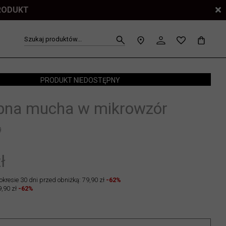
PRODUKT
Szukaj produktów...
PRODUKT NIEDOSTĘPNY
na mucha w mikrowzór
9
ł
okresie 30 dni przed obniżką: 79,90 zł
-62%
,90 zł
-62%