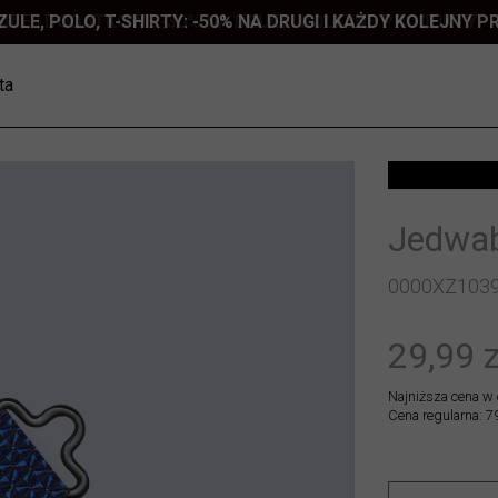
ZULE, POLO, T-SHIRTY: -50% NA DRUGI I KAŻDY KOLEJNY 
ta
Jedwab
0000XZ103
29,99 z
Najniższa cena w 
Cena regularna: 79