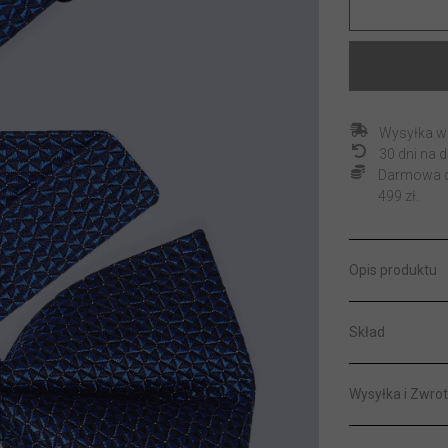
Wysyłka w
30 dni na
Darmowa do
499 zł.
Opis produktu
Skład
Wysyłka i Zwrot