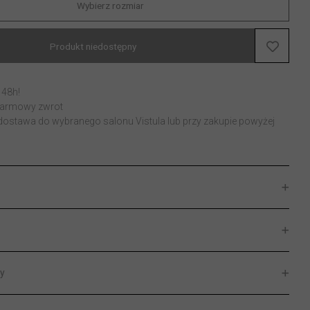
Wybierz rozmiar
Produkt niedostępny
 48h!
 darmowy zwrot
stawa do wybranego salonu Vistula lub przy zakupie powyżej
y