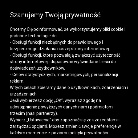
SALE | KOSZULE, POLO, T-SHIRTY: -50% NA DRUGI I
KAŻDY KOLEJNY PRODUKT
Szanujemy Twoją prywatność
Chcemy Cię poinformować, że wykorzystujemy pliki cookie i
podobne technologie do:
- Obsługi funkcji niezbędnych do prawidłowego i
bezpiecznego działania naszej strony internetowej.
Mężczyzna
Kobieta
- Obsługi funkcji, które pozwalają zwiększyć użyteczność
strony internetowej i dopasować wyświetlane treści do
doświadczeń użytkowników.
- Celów statystycznych, marketingowych, personalizacji
reklam.
W tych celach zbieramy dane o użytkownikach, zdarzeniach i
urządzeniach.
Jeśli wybierzesz opcję „OK”, wyrazisz zgodę na
udostępnienie powyższych danych nam i podmiotom
trzecim (nasi partnerzy).
Wybierz „Ustawienia” aby zapoznać się ze szczegółami i
zarządzać opcjami. Możesz zmienić swoje preferencje w
każdym momencie z poziomu polityki prywatności.