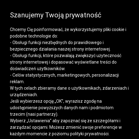
SALE | KOSZULE, POLO, T-SHIRTY: -50% NA DRUGI I
KAŻDY KOLEJNY PRODUKT
Szanujemy Twoją prywatność
Chcemy Cię poinformować, że wykorzystujemy pliki cookie i
podobne technologie do:
- Obsługi funkcji niezbędnych do prawidłowego i
bezpiecznego działania naszej strony internetowej.
Mężczyzna
Kobieta
- Obsługi funkcji, które pozwalają zwiększyć użyteczność
strony internetowej i dopasować wyświetlane treści do
doświadczeń użytkowników.
- Celów statystycznych, marketingowych, personalizacji
reklam.
W tych celach zbieramy dane o użytkownikach, zdarzeniach i
urządzeniach.
Jeśli wybierzesz opcję „OK”, wyrazisz zgodę na
udostępnienie powyższych danych nam i podmiotom
trzecim (nasi partnerzy).
Wybierz „Ustawienia” aby zapoznać się ze szczegółami i
zarządzać opcjami. Możesz zmienić swoje preferencje w
każdym momencie z poziomu polityki prywatności.