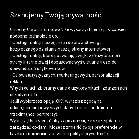
SALE | KOSZULE, POLO, T-SHIRTY: -50% NA DRUGI I
KAŻDY KOLEJNY PRODUKT
Szanujemy Twoją prywatność
Chcemy Cię poinformować, że wykorzystujemy pliki cookie i
podobne technologie do:
- Obsługi funkcji niezbędnych do prawidłowego i
bezpiecznego działania naszej strony internetowej.
Mężczyzna
Kobieta
- Obsługi funkcji, które pozwalają zwiększyć użyteczność
strony internetowej i dopasować wyświetlane treści do
doświadczeń użytkowników.
- Celów statystycznych, marketingowych, personalizacji
reklam.
W tych celach zbieramy dane o użytkownikach, zdarzeniach i
urządzeniach.
Jeśli wybierzesz opcję „OK”, wyrazisz zgodę na
udostępnienie powyższych danych nam i podmiotom
trzecim (nasi partnerzy).
Wybierz „Ustawienia” aby zapoznać się ze szczegółami i
zarządzać opcjami. Możesz zmienić swoje preferencje w
każdym momencie z poziomu polityki prywatności.