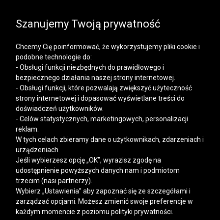
SALE | KOSZULE, POLO, T-SHIRTY: -50% NA DRUGI I
KAŻDY KOLEJNY PRODUKT
Szanujemy Twoją prywatność
Chcemy Cię poinformować, że wykorzystujemy pliki cookie i
podobne technologie do:
- Obsługi funkcji niezbędnych do prawidłowego i
bezpiecznego działania naszej strony internetowej.
Mężczyzna
Kobieta
- Obsługi funkcji, które pozwalają zwiększyć użyteczność
strony internetowej i dopasować wyświetlane treści do
doświadczeń użytkowników.
- Celów statystycznych, marketingowych, personalizacji
reklam.
W tych celach zbieramy dane o użytkownikach, zdarzeniach i
urządzeniach.
Jeśli wybierzesz opcję „OK”, wyrazisz zgodę na
udostępnienie powyższych danych nam i podmiotom
trzecim (nasi partnerzy).
Wybierz „Ustawienia” aby zapoznać się ze szczegółami i
zarządzać opcjami. Możesz zmienić swoje preferencje w
każdym momencie z poziomu polityki prywatności.