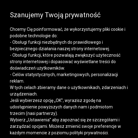
SALE | KOSZULE, POLO, T-SHIRTY: -50% NA DRUGI I
KAŻDY KOLEJNY PRODUKT
Szanujemy Twoją prywatność
Chcemy Cię poinformować, że wykorzystujemy pliki cookie i
podobne technologie do:
- Obsługi funkcji niezbędnych do prawidłowego i
bezpiecznego działania naszej strony internetowej.
Mężczyzna
Kobieta
- Obsługi funkcji, które pozwalają zwiększyć użyteczność
strony internetowej i dopasować wyświetlane treści do
doświadczeń użytkowników.
- Celów statystycznych, marketingowych, personalizacji
reklam.
W tych celach zbieramy dane o użytkownikach, zdarzeniach i
urządzeniach.
Jeśli wybierzesz opcję „OK”, wyrazisz zgodę na
udostępnienie powyższych danych nam i podmiotom
trzecim (nasi partnerzy).
Wybierz „Ustawienia” aby zapoznać się ze szczegółami i
zarządzać opcjami. Możesz zmienić swoje preferencje w
każdym momencie z poziomu polityki prywatności.