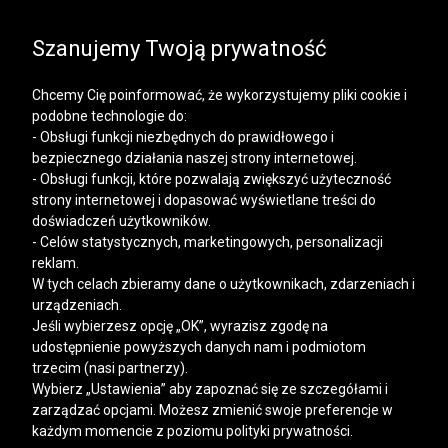
SALE | KOSZULE, POLO, T-SHIRTY: -50% NA DRUGI I
KAŻDY KOLEJNY PRODUKT
Szanujemy Twoją prywatność
Chcemy Cię poinformować, że wykorzystujemy pliki cookie i
podobne technologie do:
- Obsługi funkcji niezbędnych do prawidłowego i
bezpiecznego działania naszej strony internetowej.
Mężczyzna
Kobieta
- Obsługi funkcji, które pozwalają zwiększyć użyteczność
strony internetowej i dopasować wyświetlane treści do
doświadczeń użytkowników.
- Celów statystycznych, marketingowych, personalizacji
reklam.
W tych celach zbieramy dane o użytkownikach, zdarzeniach i
urządzeniach.
Jeśli wybierzesz opcję „OK”, wyrazisz zgodę na
udostępnienie powyższych danych nam i podmiotom
trzecim (nasi partnerzy).
Wybierz „Ustawienia” aby zapoznać się ze szczegółami i
zarządzać opcjami. Możesz zmienić swoje preferencje w
każdym momencie z poziomu polityki prywatności.