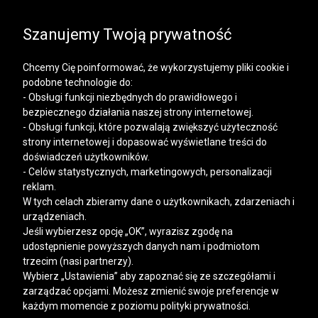
SALE | KOSZULE, POLO, T-SHIRTY: -50% NA DRUGI I
KAŻDY KOLEJNY PRODUKT
Szanujemy Twoją prywatność
Chcemy Cię poinformować, że wykorzystujemy pliki cookie i
podobne technologie do:
- Obsługi funkcji niezbędnych do prawidłowego i
bezpiecznego działania naszej strony internetowej.
Mężczyzna
Kobieta
- Obsługi funkcji, które pozwalają zwiększyć użyteczność
strony internetowej i dopasować wyświetlane treści do
doświadczeń użytkowników.
- Celów statystycznych, marketingowych, personalizacji
reklam.
W tych celach zbieramy dane o użytkownikach, zdarzeniach i
urządzeniach.
Jeśli wybierzesz opcję „OK”, wyrazisz zgodę na
udostępnienie powyższych danych nam i podmiotom
trzecim (nasi partnerzy).
Wybierz „Ustawienia” aby zapoznać się ze szczegółami i
zarządzać opcjami. Możesz zmienić swoje preferencje w
każdym momencie z poziomu polityki prywatności.