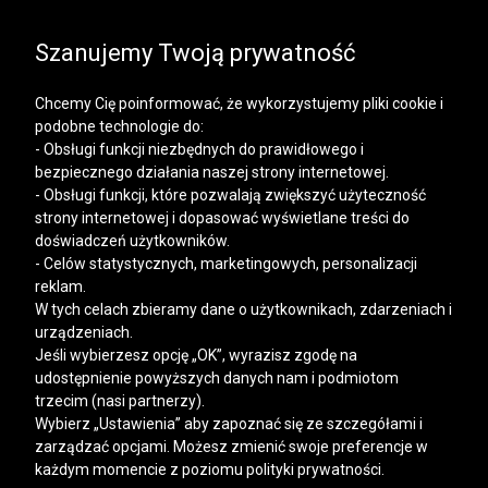
SALE | KOSZULE, POLO, T-SHIRTY: -50% NA DRUGI I
KAŻDY KOLEJNY PRODUKT
Szanujemy Twoją prywatność
Chcemy Cię poinformować, że wykorzystujemy pliki cookie i
podobne technologie do:
- Obsługi funkcji niezbędnych do prawidłowego i
bezpiecznego działania naszej strony internetowej.
Mężczyzna
Kobieta
- Obsługi funkcji, które pozwalają zwiększyć użyteczność
strony internetowej i dopasować wyświetlane treści do
doświadczeń użytkowników.
- Celów statystycznych, marketingowych, personalizacji
reklam.
W tych celach zbieramy dane o użytkownikach, zdarzeniach i
urządzeniach.
Jeśli wybierzesz opcję „OK”, wyrazisz zgodę na
udostępnienie powyższych danych nam i podmiotom
trzecim (nasi partnerzy).
Wybierz „Ustawienia” aby zapoznać się ze szczegółami i
zarządzać opcjami. Możesz zmienić swoje preferencje w
każdym momencie z poziomu polityki prywatności.