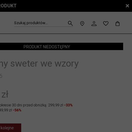
PRODUKT
Szukaj produktów...
PRODUKT NIEDOSTĘPNY
ny sweter we wzory
6
 zł
okresie 30 dni przed obniżką: 299,99 zł
-33%
49,99 zł
-56%
 kolejne