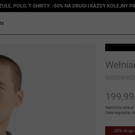
ZULE, POLO, T-SHIRTY: -50% NA DRUGI I KAŻDY KOLEJNY 
ta
Wełnia
0000SW352
199,99
Najniższa cena w 
Cena regularna: 4
-30% drugi i