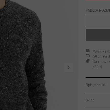
TABELA ROZM
Wysyłka w
30 dni na
Darmowa do
499 zł.
Opis produktu
Skład