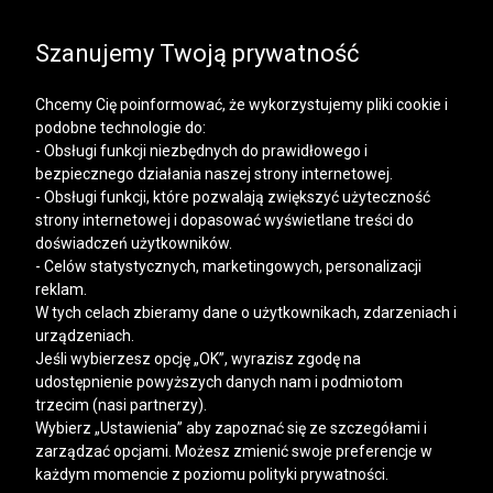
SALE | KOSZULE, POLO, T-SHIRTY: -50% NA DRUGI I
KAŻDY KOLEJNY PRODUKT
Szanujemy Twoją prywatność
Chcemy Cię poinformować, że wykorzystujemy pliki cookie i
podobne technologie do:
- Obsługi funkcji niezbędnych do prawidłowego i
bezpiecznego działania naszej strony internetowej.
Mężczyzna
Kobieta
- Obsługi funkcji, które pozwalają zwiększyć użyteczność
strony internetowej i dopasować wyświetlane treści do
doświadczeń użytkowników.
- Celów statystycznych, marketingowych, personalizacji
reklam.
W tych celach zbieramy dane o użytkownikach, zdarzeniach i
urządzeniach.
Jeśli wybierzesz opcję „OK”, wyrazisz zgodę na
udostępnienie powyższych danych nam i podmiotom
trzecim (nasi partnerzy).
Wybierz „Ustawienia” aby zapoznać się ze szczegółami i
zarządzać opcjami. Możesz zmienić swoje preferencje w
każdym momencie z poziomu polityki prywatności.