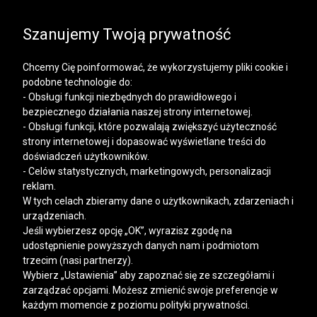
SALE | KOSZULE, POLO, T-SHIRTY: -50% NA DRUGI I
KAŻDY KOLEJNY PRODUKT
Szanujemy Twoją prywatność
Chcemy Cię poinformować, że wykorzystujemy pliki cookie i
podobne technologie do:
- Obsługi funkcji niezbędnych do prawidłowego i
bezpiecznego działania naszej strony internetowej.
Mężczyzna
Kobieta
- Obsługi funkcji, które pozwalają zwiększyć użyteczność
strony internetowej i dopasować wyświetlane treści do
doświadczeń użytkowników.
- Celów statystycznych, marketingowych, personalizacji
reklam.
W tych celach zbieramy dane o użytkownikach, zdarzeniach i
urządzeniach.
Jeśli wybierzesz opcję „OK”, wyrazisz zgodę na
udostępnienie powyższych danych nam i podmiotom
trzecim (nasi partnerzy).
Wybierz „Ustawienia” aby zapoznać się ze szczegółami i
zarządzać opcjami. Możesz zmienić swoje preferencje w
każdym momencie z poziomu polityki prywatności.