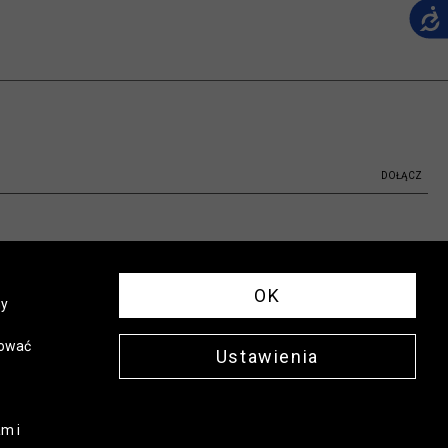
DOŁĄCZ
OK
ny
sować
Ustawienia
m i