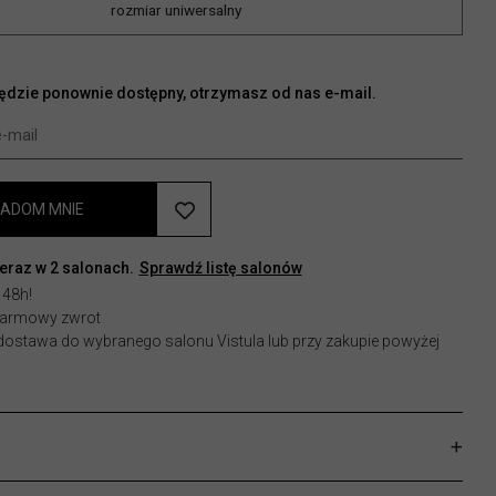
rozmiar uniwersalny
będzie ponownie dostępny, otrzymasz od nas e-mail.
ADOM MNIE
teraz w
2
salonach.
Sprawdź listę salonów
 48h!
 darmowy zwrot
stawa do wybranego salonu Vistula lub przy zakupie powyżej