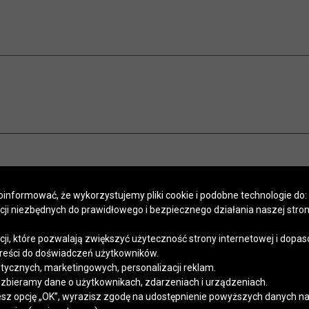
informować, że wykorzystujemy pliki cookie i podobne technologie do:
kcji niezbędnych do prawidłowego i bezpiecznego działania naszej stro
POMOC
SALONY
PROGRAM LOJALNOŚCIOWY
SZYCIE NA MIARĘ
APLIKACJA
Regulaminy
Polityka prywatności
Kontakt
kcji, które pozwalają zwiększyć użyteczność strony internetowej i dopa
reści do doświadczeń użytkowników.
stycznych, marketingowych, personalizacji reklam.
 zbieramy dane o użytkownikach, zdarzeniach i urządzeniach.
esz opcję „OK”, wyrazisz zgodę na udostępnienie powyższych danych na