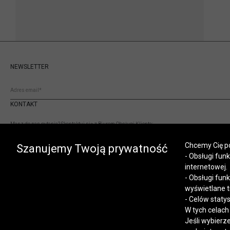
NEWSLETTER
KONTAKT
Masz do nas pytania? Skontaktuj się z Biurem Obsługi Klienta:
(+48) 12 345 19 93
Chcemy Cię po
sklep.internetowy@vistula.pl
Szanujemy Twoją prywatność
- Obsługi fun
internetowej.
- Obsługi fun
wyświetlane t
- Celów staty
W tych celach
Jeśli wybierz