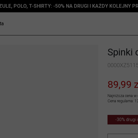
ZULE, POLO, T-SHIRTY: -50% NA DRUGI I KAŻDY KOLEJNY 
ta
Spinki 
0000XZ511
89,99 z
Najniższa cena w 
Cena regularna: 1
-30% drugi i