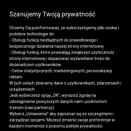
SALE | KOSZULE, POLO, T-SHIRTY: -50% NA DRUGI I
KAŻDY KOLEJNY PRODUKT
Szanujemy Twoją prywatność
Chcemy Cię poinformować, że wykorzystujemy pliki cookie i
podobne technologie do:
- Obsługi funkcji niezbędnych do prawidłowego i
bezpiecznego działania naszej strony internetowej.
Mężczyzna
Kobieta
- Obsługi funkcji, które pozwalają zwiększyć użyteczność
strony internetowej i dopasować wyświetlane treści do
doświadczeń użytkowników.
- Celów statystycznych, marketingowych, personalizacji
reklam.
W tych celach zbieramy dane o użytkownikach, zdarzeniach i
urządzeniach.
Jeśli wybierzesz opcję „OK”, wyrazisz zgodę na
udostępnienie powyższych danych nam i podmiotom
trzecim (nasi partnerzy).
Wybierz „Ustawienia” aby zapoznać się ze szczegółami i
zarządzać opcjami. Możesz zmienić swoje preferencje w
każdym momencie z poziomu polityki prywatności.