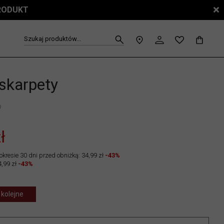
PRODUKT
Szukaj produktów...
 skarpety
6
ł
okresie 30 dni przed obniżką: 34,99 zł
-43%
,99 zł
-43%
 kolejne