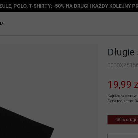
ZULE, POLO, T-SHIRTY: -50% NA DRUGI I KAŻDY KOLEJNY 
ta
Długie
0000XZ515
19,99 z
Najniższa cena w 
Cena regularna: 34
-30% drugi i