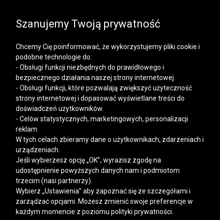
SALE | KOSZULE, POLO, T-SHIRTY: -50% NA DRUGI I
KAŻDY KOLEJNY PRODUKT
Szanujemy Twoją prywatność
Chcemy Cię poinformować, że wykorzystujemy pliki cookie i
podobne technologie do:
- Obsługi funkcji niezbędnych do prawidłowego i
bezpiecznego działania naszej strony internetowej.
Mężczyzna
Kobieta
- Obsługi funkcji, które pozwalają zwiększyć użyteczność
strony internetowej i dopasować wyświetlane treści do
doświadczeń użytkowników.
- Celów statystycznych, marketingowych, personalizacji
reklam.
W tych celach zbieramy dane o użytkownikach, zdarzeniach i
urządzeniach.
Jeśli wybierzesz opcję „OK”, wyrazisz zgodę na
udostępnienie powyższych danych nam i podmiotom
trzecim (nasi partnerzy).
Wybierz „Ustawienia” aby zapoznać się ze szczegółami i
zarządzać opcjami. Możesz zmienić swoje preferencje w
każdym momencie z poziomu polityki prywatności.