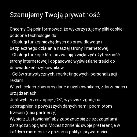
SALE | KOSZULE, POLO, T-SHIRTY: -50% NA DRUGI I
KAŻDY KOLEJNY PRODUKT
Szanujemy Twoją prywatność
Chcemy Cię poinformować, że wykorzystujemy pliki cookie i
podobne technologie do:
- Obsługi funkcji niezbędnych do prawidłowego i
bezpiecznego działania naszej strony internetowej.
Mężczyzna
Kobieta
- Obsługi funkcji, które pozwalają zwiększyć użyteczność
strony internetowej i dopasować wyświetlane treści do
doświadczeń użytkowników.
- Celów statystycznych, marketingowych, personalizacji
reklam.
W tych celach zbieramy dane o użytkownikach, zdarzeniach i
urządzeniach.
Jeśli wybierzesz opcję „OK”, wyrazisz zgodę na
udostępnienie powyższych danych nam i podmiotom
trzecim (nasi partnerzy).
Wybierz „Ustawienia” aby zapoznać się ze szczegółami i
zarządzać opcjami. Możesz zmienić swoje preferencje w
każdym momencie z poziomu polityki prywatności.