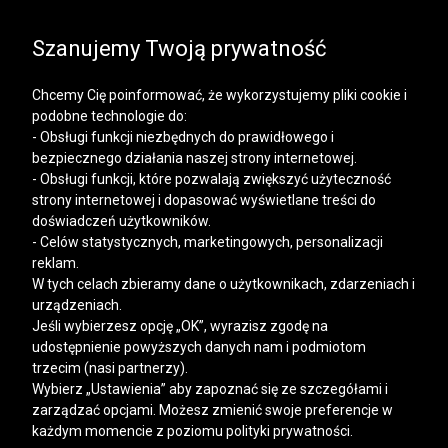
SALE | KOSZULE, POLO, T-SHIRTY: -50% NA DRUGI I
KAŻDY KOLEJNY PRODUKT
Szanujemy Twoją prywatność
Chcemy Cię poinformować, że wykorzystujemy pliki cookie i
podobne technologie do:
- Obsługi funkcji niezbędnych do prawidłowego i
bezpiecznego działania naszej strony internetowej.
Mężczyzna
Kobieta
- Obsługi funkcji, które pozwalają zwiększyć użyteczność
strony internetowej i dopasować wyświetlane treści do
doświadczeń użytkowników.
- Celów statystycznych, marketingowych, personalizacji
reklam.
W tych celach zbieramy dane o użytkownikach, zdarzeniach i
urządzeniach.
Jeśli wybierzesz opcję „OK”, wyrazisz zgodę na
udostępnienie powyższych danych nam i podmiotom
trzecim (nasi partnerzy).
Wybierz „Ustawienia” aby zapoznać się ze szczegółami i
zarządzać opcjami. Możesz zmienić swoje preferencje w
każdym momencie z poziomu polityki prywatności.