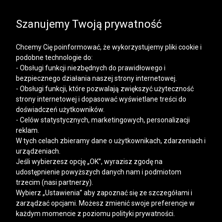
SALE | KOSZULE, POLO, T-SHIRTY: -50% NA DRUGI I
KAŻDY KOLEJNY PRODUKT
Szanujemy Twoją prywatność
Chcemy Cię poinformować, że wykorzystujemy pliki cookie i
podobne technologie do:
- Obsługi funkcji niezbędnych do prawidłowego i
bezpiecznego działania naszej strony internetowej.
Mężczyzna
Kobieta
- Obsługi funkcji, które pozwalają zwiększyć użyteczność
strony internetowej i dopasować wyświetlane treści do
doświadczeń użytkowników.
- Celów statystycznych, marketingowych, personalizacji
reklam.
W tych celach zbieramy dane o użytkownikach, zdarzeniach i
urządzeniach.
Jeśli wybierzesz opcję „OK”, wyrazisz zgodę na
udostępnienie powyższych danych nam i podmiotom
trzecim (nasi partnerzy).
Wybierz „Ustawienia” aby zapoznać się ze szczegółami i
zarządzać opcjami. Możesz zmienić swoje preferencje w
każdym momencie z poziomu polityki prywatności.