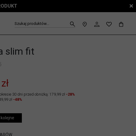
PRODUKT
Szukaj produktów...
 slim fit
5
 zł
okresie 30 dni przed obniżką: 179,99 zł
-28%
49,99 zł
-48%
 kolejne
IARÓW