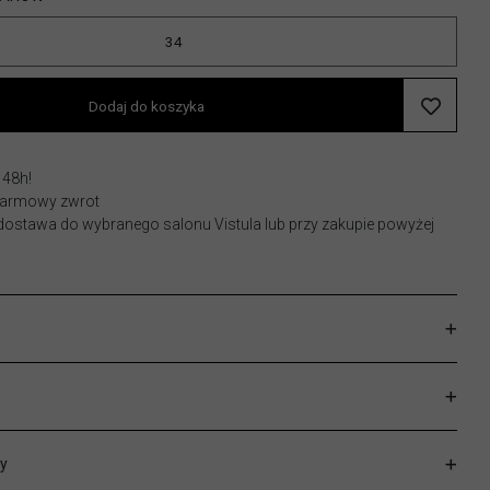
34
Dodaj do koszyka
 48h!
 darmowy zwrot
stawa do wybranego salonu Vistula lub przy zakupie powyżej
y