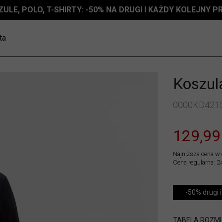
ZULE, POLO, T-SHIRTY: -50% NA DRUGI I KAŻDY KOLEJNY 
ta
Koszula
0000KD421
129,99
Najniższa cena w 
Cena regularna: 2
-50% drugi i
TABELA ROZM