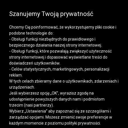
SALE | KOSZULE, POLO, T-SHIRTY: -50% NA DRUGI I
KAŻDY KOLEJNY PRODUKT
Szanujemy Twoją prywatność
Chcemy Cię poinformować, że wykorzystujemy pliki cookie i
podobne technologie do:
- Obsługi funkcji niezbędnych do prawidłowego i
bezpiecznego działania naszej strony internetowej.
Mężczyzna
Kobieta
- Obsługi funkcji, które pozwalają zwiększyć użyteczność
strony internetowej i dopasować wyświetlane treści do
doświadczeń użytkowników.
- Celów statystycznych, marketingowych, personalizacji
reklam.
W tych celach zbieramy dane o użytkownikach, zdarzeniach i
urządzeniach.
Jeśli wybierzesz opcję „OK”, wyrazisz zgodę na
udostępnienie powyższych danych nam i podmiotom
trzecim (nasi partnerzy).
Wybierz „Ustawienia” aby zapoznać się ze szczegółami i
zarządzać opcjami. Możesz zmienić swoje preferencje w
każdym momencie z poziomu polityki prywatności.