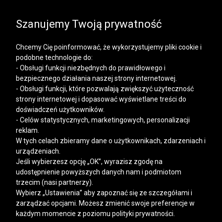
SALE | KOSZULE, POLO, T-SHIRTY: -50% NA DRUGI I
KAŻDY KOLEJNY PRODUKT
Szanujemy Twoją prywatność
Chcemy Cię poinformować, że wykorzystujemy pliki cookie i
podobne technologie do:
- Obsługi funkcji niezbędnych do prawidłowego i
bezpiecznego działania naszej strony internetowej.
Mężczyzna
Kobieta
- Obsługi funkcji, które pozwalają zwiększyć użyteczność
strony internetowej i dopasować wyświetlane treści do
doświadczeń użytkowników.
- Celów statystycznych, marketingowych, personalizacji
reklam.
W tych celach zbieramy dane o użytkownikach, zdarzeniach i
urządzeniach.
Jeśli wybierzesz opcję „OK”, wyrazisz zgodę na
udostępnienie powyższych danych nam i podmiotom
trzecim (nasi partnerzy).
Wybierz „Ustawienia” aby zapoznać się ze szczegółami i
zarządzać opcjami. Możesz zmienić swoje preferencje w
każdym momencie z poziomu polityki prywatności.