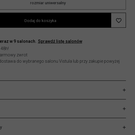
rozmiar uniwersalny
Dodaj do koszyka
teraz w
9
salonach.
Sprawdź listę salonów
 48h!
 darmowy zwrot
stawa do wybranego salonu Vistula lub przy zakupie powyżej
y