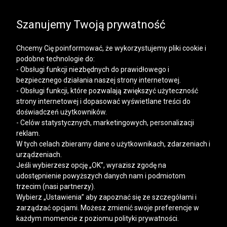
SALE | KOSZULE, POLO, T-SHIRTY: -50% NA DRUGI I
KAŻDY KOLEJNY PRODUKT
Szanujemy Twoją prywatność
Chcemy Cię poinformować, że wykorzystujemy pliki cookie i
podobne technologie do:
- Obsługi funkcji niezbędnych do prawidłowego i
bezpiecznego działania naszej strony internetowej.
Mężczyzna
Kobieta
- Obsługi funkcji, które pozwalają zwiększyć użyteczność
strony internetowej i dopasować wyświetlane treści do
doświadczeń użytkowników.
- Celów statystycznych, marketingowych, personalizacji
reklam.
W tych celach zbieramy dane o użytkownikach, zdarzeniach i
urządzeniach.
Jeśli wybierzesz opcję „OK”, wyrazisz zgodę na
udostępnienie powyższych danych nam i podmiotom
trzecim (nasi partnerzy).
Wybierz „Ustawienia” aby zapoznać się ze szczegółami i
zarządzać opcjami. Możesz zmienić swoje preferencje w
każdym momencie z poziomu polityki prywatności.