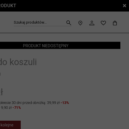
PRODUKT
Szukaj produktów...
PRODUKT NIEDOSTĘPNY
do koszuli
0
ł
okresie 30 dni przed obniżką: 39,99 zł
-13%
19,90 zł
-71%
 kolejne