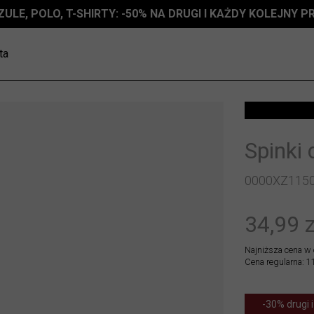
ZULE, POLO, T-SHIRTY: -50% NA DRUGI I KAŻDY KOLEJNY 
ta
Spinki 
0000XZ115
34,99 z
Najniższa cena w 
Cena regularna: 1
-30% drugi i