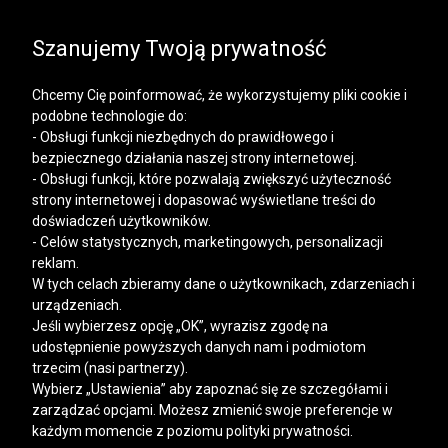
SALE | KOSZULE, POLO, T-SHIRTY: -50% NA DRUGI I
KAŻDY KOLEJNY PRODUKT
Szanujemy Twoją prywatność
Chcemy Cię poinformować, że wykorzystujemy pliki cookie i
podobne technologie do:
- Obsługi funkcji niezbędnych do prawidłowego i
bezpiecznego działania naszej strony internetowej.
Mężczyzna
Kobieta
- Obsługi funkcji, które pozwalają zwiększyć użyteczność
strony internetowej i dopasować wyświetlane treści do
doświadczeń użytkowników.
- Celów statystycznych, marketingowych, personalizacji
reklam.
W tych celach zbieramy dane o użytkownikach, zdarzeniach i
urządzeniach.
Jeśli wybierzesz opcję „OK”, wyrazisz zgodę na
udostępnienie powyższych danych nam i podmiotom
trzecim (nasi partnerzy).
Wybierz „Ustawienia” aby zapoznać się ze szczegółami i
zarządzać opcjami. Możesz zmienić swoje preferencje w
każdym momencie z poziomu polityki prywatności.