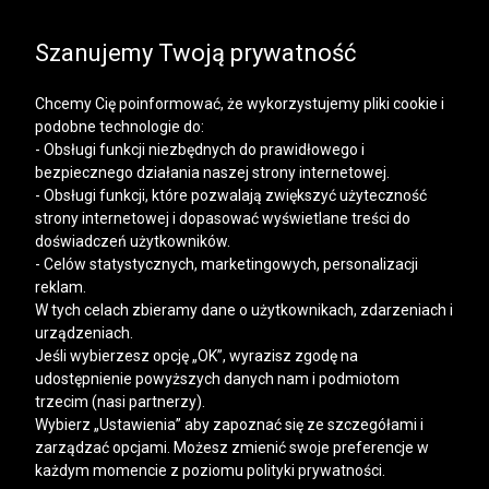
SALE | KOSZULE, POLO, T-SHIRTY: -50% NA DRUGI I
KAŻDY KOLEJNY PRODUKT
Szanujemy Twoją prywatność
Chcemy Cię poinformować, że wykorzystujemy pliki cookie i
podobne technologie do:
- Obsługi funkcji niezbędnych do prawidłowego i
bezpiecznego działania naszej strony internetowej.
Mężczyzna
Kobieta
- Obsługi funkcji, które pozwalają zwiększyć użyteczność
strony internetowej i dopasować wyświetlane treści do
doświadczeń użytkowników.
- Celów statystycznych, marketingowych, personalizacji
reklam.
W tych celach zbieramy dane o użytkownikach, zdarzeniach i
urządzeniach.
Jeśli wybierzesz opcję „OK”, wyrazisz zgodę na
udostępnienie powyższych danych nam i podmiotom
trzecim (nasi partnerzy).
Wybierz „Ustawienia” aby zapoznać się ze szczegółami i
zarządzać opcjami. Możesz zmienić swoje preferencje w
każdym momencie z poziomu polityki prywatności.