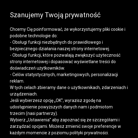
SALE | DODATKOWE -30% NA DRUGI I KOLEJNE
PRODUKTY
Szanujemy Twoją prywatność
Chcemy Cię poinformować, że wykorzystujemy pliki cookie i
podobne technologie do:
- Obsługi funkcji niezbędnych do prawidłowego i
bezpiecznego działania naszej strony internetowej.
Mężczyzna
Kobieta
- Obsługi funkcji, które pozwalają zwiększyć użyteczność
strony internetowej i dopasować wyświetlane treści do
doświadczeń użytkowników.
- Celów statystycznych, marketingowych, personalizacji
>
>
>
VISTULA
MĘŻCZYZNA
AKCESORIA
BLANK
reklam.
W tych celach zbieramy dane o użytkownikach, zdarzeniach i
blank - STRONA 6
urządzeniach.
Jeśli wybierzesz opcję „OK”, wyrazisz zgodę na
udostępnienie powyższych danych nam i podmiotom
FILTRY
trzecim (nasi partnerzy).
Wybierz „Ustawienia” aby zapoznać się ze szczegółami i
zarządzać opcjami. Możesz zmienić swoje preferencje w
każdym momencie z poziomu polityki prywatności.