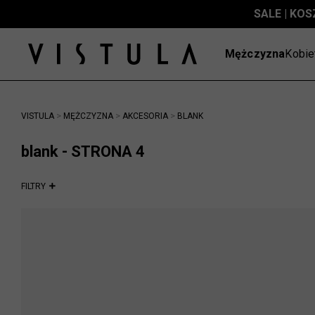
SALE | KOS
Mężczyzna
Kobie
>
>
>
VISTULA
MĘŻCZYZNA
AKCESORIA
BLANK
blank - STRONA 4
FILTRY