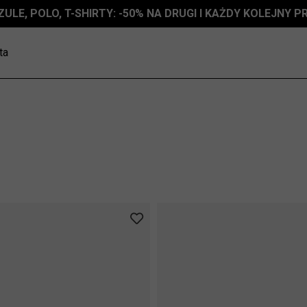
ZULE, POLO, T-SHIRTY: -50% NA DRUGI I KAŻDY KOLEJNY 
ta