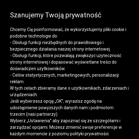
SALE | KOSZULE, POLO, T-SHIRTY: -50% NA DRUGI I
KAŻDY KOLEJNY PRODUKT
Szanujemy Twoją prywatność
Chcemy Cię poinformować, że wykorzystujemy pliki cookie i
podobne technologie do:
- Obsługi funkcji niezbędnych do prawidłowego i
bezpiecznego działania naszej strony internetowej.
Mężczyzna
Kobieta
- Obsługi funkcji, które pozwalają zwiększyć użyteczność
strony internetowej i dopasować wyświetlane treści do
doświadczeń użytkowników.
- Celów statystycznych, marketingowych, personalizacji
reklam.
W tych celach zbieramy dane o użytkownikach, zdarzeniach i
urządzeniach.
Jeśli wybierzesz opcję „OK”, wyrazisz zgodę na
udostępnienie powyższych danych nam i podmiotom
trzecim (nasi partnerzy).
Wybierz „Ustawienia” aby zapoznać się ze szczegółami i
zarządzać opcjami. Możesz zmienić swoje preferencje w
każdym momencie z poziomu polityki prywatności.