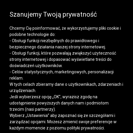
SALE | KOSZULE, POLO, T-SHIRTY: -50% NA DRUGI I
KAŻDY KOLEJNY PRODUKT
Szanujemy Twoją prywatność
Chcemy Cię poinformować, że wykorzystujemy pliki cookie i
podobne technologie do:
- Obsługi funkcji niezbędnych do prawidłowego i
bezpiecznego działania naszej strony internetowej.
Mężczyzna
Kobieta
- Obsługi funkcji, które pozwalają zwiększyć użyteczność
strony internetowej i dopasować wyświetlane treści do
doświadczeń użytkowników.
- Celów statystycznych, marketingowych, personalizacji
reklam.
W tych celach zbieramy dane o użytkownikach, zdarzeniach i
urządzeniach.
Jeśli wybierzesz opcję „OK”, wyrazisz zgodę na
udostępnienie powyższych danych nam i podmiotom
trzecim (nasi partnerzy).
Wybierz „Ustawienia” aby zapoznać się ze szczegółami i
zarządzać opcjami. Możesz zmienić swoje preferencje w
każdym momencie z poziomu polityki prywatności.