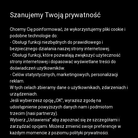
SALE | KOSZULE, POLO, T-SHIRTY: -50% NA DRUGI I
KAŻDY KOLEJNY PRODUKT
Szanujemy Twoją prywatność
Chcemy Cię poinformować, że wykorzystujemy pliki cookie i
podobne technologie do:
- Obsługi funkcji niezbędnych do prawidłowego i
bezpiecznego działania naszej strony internetowej.
Mężczyzna
Kobieta
- Obsługi funkcji, które pozwalają zwiększyć użyteczność
strony internetowej i dopasować wyświetlane treści do
doświadczeń użytkowników.
- Celów statystycznych, marketingowych, personalizacji
reklam.
W tych celach zbieramy dane o użytkownikach, zdarzeniach i
urządzeniach.
Jeśli wybierzesz opcję „OK”, wyrazisz zgodę na
udostępnienie powyższych danych nam i podmiotom
trzecim (nasi partnerzy).
Wybierz „Ustawienia” aby zapoznać się ze szczegółami i
zarządzać opcjami. Możesz zmienić swoje preferencje w
każdym momencie z poziomu polityki prywatności.