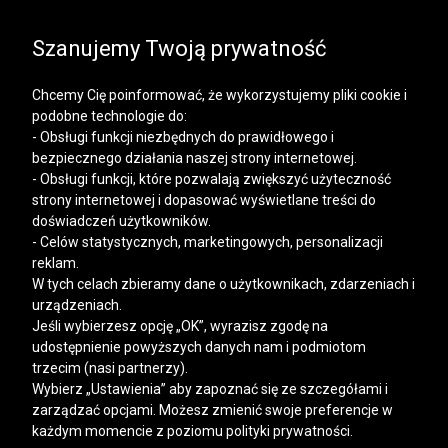
SALE | KOSZULE, POLO, T-SHIRTY: -50% NA DRUGI I
KAŻDY KOLEJNY PRODUKT
Szanujemy Twoją prywatność
Chcemy Cię poinformować, że wykorzystujemy pliki cookie i
podobne technologie do:
- Obsługi funkcji niezbędnych do prawidłowego i
bezpiecznego działania naszej strony internetowej.
Mężczyzna
Kobieta
- Obsługi funkcji, które pozwalają zwiększyć użyteczność
strony internetowej i dopasować wyświetlane treści do
doświadczeń użytkowników.
- Celów statystycznych, marketingowych, personalizacji
reklam.
W tych celach zbieramy dane o użytkownikach, zdarzeniach i
urządzeniach.
Jeśli wybierzesz opcję „OK”, wyrazisz zgodę na
udostępnienie powyższych danych nam i podmiotom
trzecim (nasi partnerzy).
Wybierz „Ustawienia” aby zapoznać się ze szczegółami i
zarządzać opcjami. Możesz zmienić swoje preferencje w
każdym momencie z poziomu polityki prywatności.