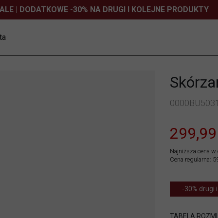
ALE | DODATKOWE -30% NA DRUGI I KOLEJNE PRODUKTY
ta
Skórza
0000BU503
299,99
Najniższa cena w 
Cena regularna: 5
-30% drugi i
TABELA ROZM