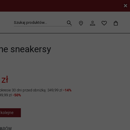
Szukaj produktów...
ne sneakersy
1
 zł
okresie 30 dni przed obniżką: 349,99 zł
-14%
99,99 zł
-50%
 kolejne
IARÓW