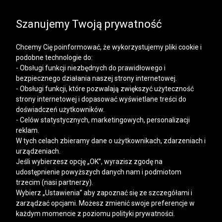
SALE | KOSZULE, POLO, T-SHIRTY: -50% NA DRUGI I
KAŻDY KOLEJNY PRODUKT
Szanujemy Twoją prywatność
Chcemy Cię poinformować, że wykorzystujemy pliki cookie i
podobne technologie do:
- Obsługi funkcji niezbędnych do prawidłowego i
bezpiecznego działania naszej strony internetowej.
Mężczyzna
Kobieta
- Obsługi funkcji, które pozwalają zwiększyć użyteczność
strony internetowej i dopasować wyświetlane treści do
doświadczeń użytkowników.
- Celów statystycznych, marketingowych, personalizacji
reklam.
W tych celach zbieramy dane o użytkownikach, zdarzeniach i
urządzeniach.
Jeśli wybierzesz opcję „OK”, wyrazisz zgodę na
udostępnienie powyższych danych nam i podmiotom
trzecim (nasi partnerzy).
Wybierz „Ustawienia” aby zapoznać się ze szczegółami i
zarządzać opcjami. Możesz zmienić swoje preferencje w
każdym momencie z poziomu polityki prywatności.