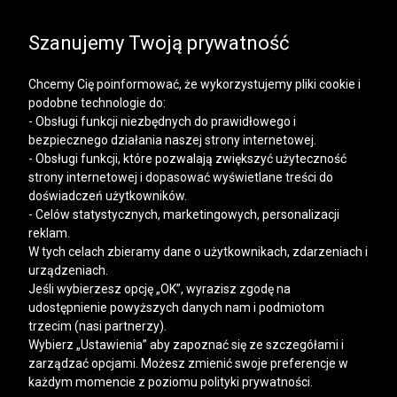
SALE | KOSZULE, POLO, T-SHIRTY: -50% NA DRUGI I
KAŻDY KOLEJNY PRODUKT
Szanujemy Twoją prywatność
Chcemy Cię poinformować, że wykorzystujemy pliki cookie i
podobne technologie do:
- Obsługi funkcji niezbędnych do prawidłowego i
bezpiecznego działania naszej strony internetowej.
Mężczyzna
Kobieta
- Obsługi funkcji, które pozwalają zwiększyć użyteczność
strony internetowej i dopasować wyświetlane treści do
doświadczeń użytkowników.
- Celów statystycznych, marketingowych, personalizacji
reklam.
W tych celach zbieramy dane o użytkownikach, zdarzeniach i
urządzeniach.
Jeśli wybierzesz opcję „OK”, wyrazisz zgodę na
udostępnienie powyższych danych nam i podmiotom
trzecim (nasi partnerzy).
Wybierz „Ustawienia” aby zapoznać się ze szczegółami i
zarządzać opcjami. Możesz zmienić swoje preferencje w
każdym momencie z poziomu polityki prywatności.