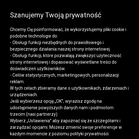
SALE | KOSZULE, POLO, T-SHIRTY: -50% NA DRUGI I
KAŻDY KOLEJNY PRODUKT
Szanujemy Twoją prywatność
Chcemy Cię poinformować, że wykorzystujemy pliki cookie i
podobne technologie do:
- Obsługi funkcji niezbędnych do prawidłowego i
bezpiecznego działania naszej strony internetowej.
Mężczyzna
Kobieta
- Obsługi funkcji, które pozwalają zwiększyć użyteczność
strony internetowej i dopasować wyświetlane treści do
doświadczeń użytkowników.
- Celów statystycznych, marketingowych, personalizacji
reklam.
W tych celach zbieramy dane o użytkownikach, zdarzeniach i
urządzeniach.
Jeśli wybierzesz opcję „OK”, wyrazisz zgodę na
udostępnienie powyższych danych nam i podmiotom
trzecim (nasi partnerzy).
Wybierz „Ustawienia” aby zapoznać się ze szczegółami i
zarządzać opcjami. Możesz zmienić swoje preferencje w
każdym momencie z poziomu polityki prywatności.