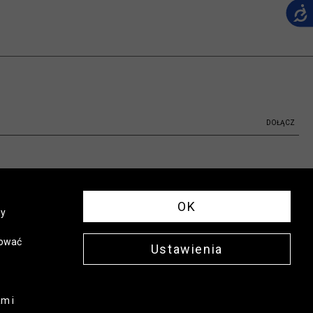
DOŁĄCZ
OK
ny
sować
Ustawienia
m i