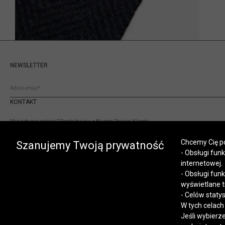
NEWSLETTER
KONTAKT
Masz do nas pytania? Skontaktuj się z Biurem Obsługi Klienta:
(+48) 12 345 19 93
Chcemy Cię po
sklep.internetowy@vistula.pl
Szanujemy Twoją prywatność
- Obsługi fun
internetowej.
- Obsługi fun
wyświetlane t
- Celów staty
W tych celach
Jeśli wybierz