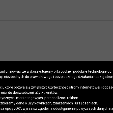
informować, że wykorzystujemy pliki cookie i podobne technologie do:
kcji niezbędnych do prawidłowego i bezpiecznego działania naszej stro
POMOC
SALONY
PROGRAM LOJALNOŚCIOWY
SZYCIE NA MIARĘ
APLIKACJA
Regulaminy
Polityka prywatności
Kontakt
kcji, które pozwalają zwiększyć użyteczność strony internetowej i dopa
reści do doświadczeń użytkowników.
stycznych, marketingowych, personalizacji reklam.
 zbieramy dane o użytkownikach, zdarzeniach i urządzeniach.
esz opcję „OK”, wyrazisz zgodę na udostępnienie powyższych danych na