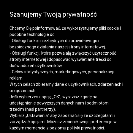
SALE | KOSZULE, POLO, T-SHIRTY: -50% NA DRUGI I
KAŻDY KOLEJNY PRODUKT
Szanujemy Twoją prywatność
Chcemy Cię poinformować, że wykorzystujemy pliki cookie i
podobne technologie do:
- Obsługi funkcji niezbędnych do prawidłowego i
bezpiecznego działania naszej strony internetowej.
Mężczyzna
Kobieta
- Obsługi funkcji, które pozwalają zwiększyć użyteczność
strony internetowej i dopasować wyświetlane treści do
doświadczeń użytkowników.
- Celów statystycznych, marketingowych, personalizacji
reklam.
W tych celach zbieramy dane o użytkownikach, zdarzeniach i
urządzeniach.
Jeśli wybierzesz opcję „OK”, wyrazisz zgodę na
udostępnienie powyższych danych nam i podmiotom
trzecim (nasi partnerzy).
Wybierz „Ustawienia” aby zapoznać się ze szczegółami i
zarządzać opcjami. Możesz zmienić swoje preferencje w
każdym momencie z poziomu polityki prywatności.