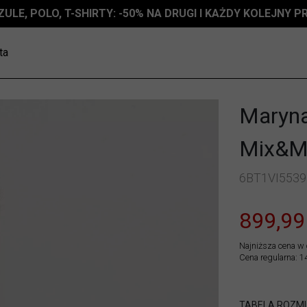
ZULE, POLO, T-SHIRTY: -50% NA DRUGI I KAŻDY KOLEJNY 
ta
Marynar
Mix&M
6BT1VI5539
899,99
Najniższa cena w 
Cena regularna: 1
TABELA ROZM