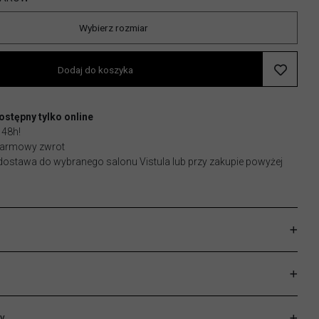
Wybierz rozmiar
Dodaj do koszyka
stępny tylko online
 48h!
 darmowy zwrot
stawa do wybranego salonu Vistula lub przy zakupie powyżej
y