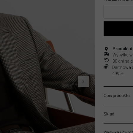
Produkt do
Wysyłka w
30 dni na
Darmowa do
499 zł.
Opis produktu
Skład
Wysyłka i Zwrot