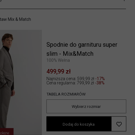
taw Mix & Match
Spodnie do garnituru super
slim - Mix&Match
100% Wełna
499,99 zł
Najniższa cena: 599,99 zł
-17%
Cena regularna:
799,99 zł
-38%
TABELA ROZMIARÓW
Wybierz rozmiar
Dodaj do koszyka
olejne