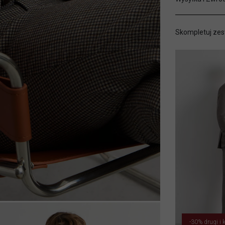
Skompletuj zes
-30% drugi i k