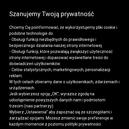
SALE | KOSZULE, POLO, T-SHIRTY: -50% NA DRUGI I
KAŻDY KOLEJNY PRODUKT
Szanujemy Twoją prywatność
Chcemy Cię poinformować, że wykorzystujemy pliki cookie i
podobne technologie do:
- Obsługi funkcji niezbędnych do prawidłowego i
bezpiecznego działania naszej strony internetowej.
Mężczyzna
Kobieta
- Obsługi funkcji, które pozwalają zwiększyć użyteczność
strony internetowej i dopasować wyświetlane treści do
doświadczeń użytkowników.
- Celów statystycznych, marketingowych, personalizacji
reklam.
W tych celach zbieramy dane o użytkownikach, zdarzeniach i
urządzeniach.
Jeśli wybierzesz opcję „OK”, wyrazisz zgodę na
udostępnienie powyższych danych nam i podmiotom
trzecim (nasi partnerzy).
Wybierz „Ustawienia” aby zapoznać się ze szczegółami i
zarządzać opcjami. Możesz zmienić swoje preferencje w
każdym momencie z poziomu polityki prywatności.