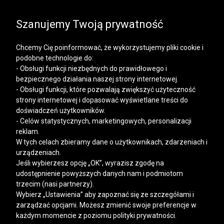
SALE | KOSZULE, POLO, T-SHIRTY: -50% NA DRUGI I
KAŻDY KOLEJNY PRODUKT
Szanujemy Twoją prywatność
Chcemy Cię poinformować, że wykorzystujemy pliki cookie i
podobne technologie do:
- Obsługi funkcji niezbędnych do prawidłowego i
bezpiecznego działania naszej strony internetowej.
Mężczyzna
Kobieta
- Obsługi funkcji, które pozwalają zwiększyć użyteczność
strony internetowej i dopasować wyświetlane treści do
doświadczeń użytkowników.
- Celów statystycznych, marketingowych, personalizacji
reklam.
W tych celach zbieramy dane o użytkownikach, zdarzeniach i
urządzeniach.
Jeśli wybierzesz opcję „OK”, wyrazisz zgodę na
udostępnienie powyższych danych nam i podmiotom
trzecim (nasi partnerzy).
Wybierz „Ustawienia” aby zapoznać się ze szczegółami i
zarządzać opcjami. Możesz zmienić swoje preferencje w
każdym momencie z poziomu polityki prywatności.