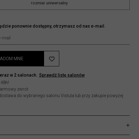
rozmiar uniwersalny
będzie ponownie dostępny, otrzymasz od nas e-mail.
ADOM MNIE
teraz w
2
salonach.
Sprawdź listę salonów
 48h!
 darmowy zwrot
stawa do wybranego salonu Vistula lub przy zakupie powyżej