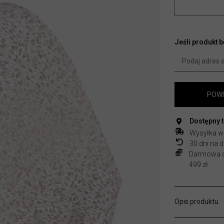
Jeśli produkt 
POWI
Dostępny 
Wysyłka w
30 dni na
Darmowa do
499 zł.
Opis produktu