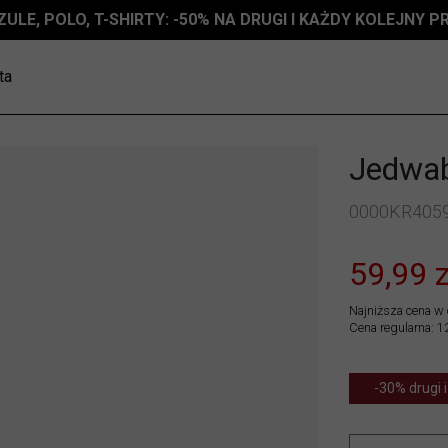
ZULE, POLO, T-SHIRTY: -50% NA DRUGI I KAŻDY KOLEJNY 
ta
Jedwab
0000KR405
59,99 z
Najniższa cena w 
Cena regularna: 1
-30% drugi i